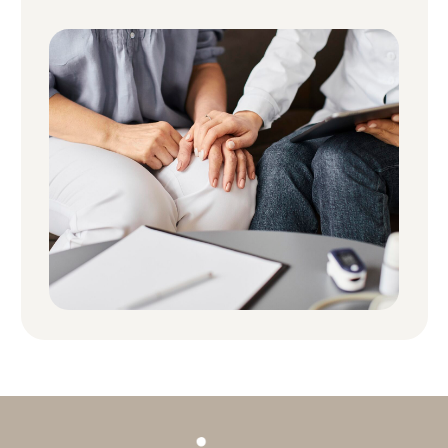
Услуги
Отзывы
Диагностика кожи
Адреса
Контакты
Прайс-лист
+7 (905) 819 05 02
23-05-02
Медицинская лицензия
Пользовательское соглашение
Политика конфиденциальности
Публичная оферта
Согласие на обработку персональных данных