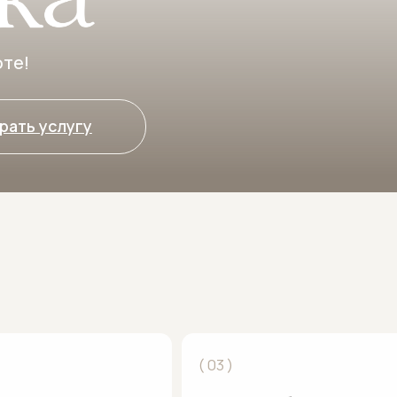
услугу
А
( 03 )
Клиника, работающая по принципу
: мы всегда
естественной красоты
ый день
Наш принцип — умеренность
тской
и естественность. Мы работаем сразу
юбым
в двух плоскостях: внутреннее