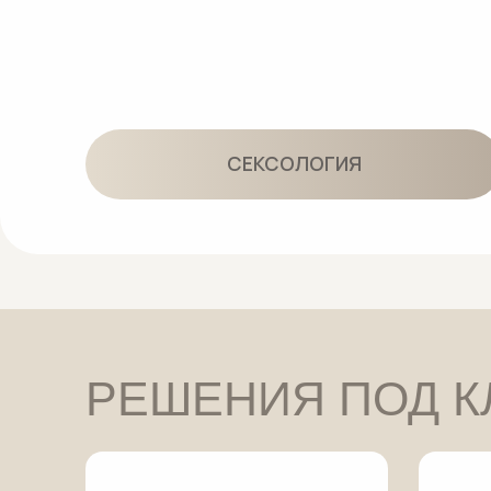
РЕШЕНИЯ ПОД КЛ
ПАКЕТ
«Первое знакомство»
«Естествен
Глубокое очищение,
Разглажи
свежий ровный тон
устранение 
и грамотный подбор
и возвра
домашнего ухода врачом
отдохн