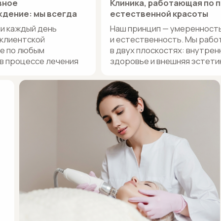
ессе лечения
здоровье и внешняя эстетика
( 06 )
( 07 )
Пакетные программы
Библиоте
с фиксированным результатом
Экспертны