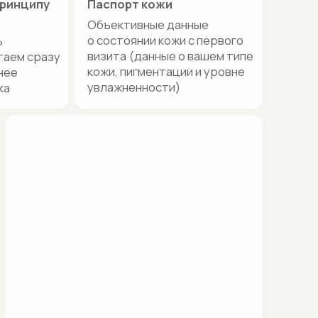
увлажненности)
ка знаний
й центр знаний, понятная