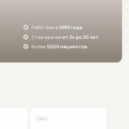
Работаем
с 1999 года
Стаж врачей
от 2х до 30 лет
Более
5000 пациентов
( 04 )
Паспорт кожи
Объективные данные
о состоянии кожи с первого
визита (данные о вашем типе
кожи, пигментации и уровне