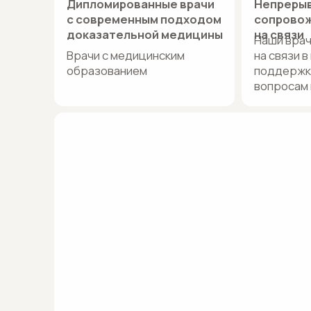
вопросам в проц
( 05 )
Честная косметология: бережный
сервис и понятный план