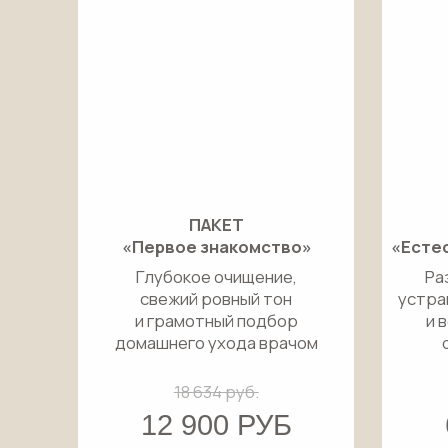
18 634 руб.
119
12 900 РУБ
69 
Подробнее
По
Записаться
Зап
БЕСПЛАТНАЯ ДИАГ
Узнайте свою кожу за 20 минут
Проведем ревизию вашего домашнего уход
конкретные рекомендации. Правильный е
уход — это уже половина результата