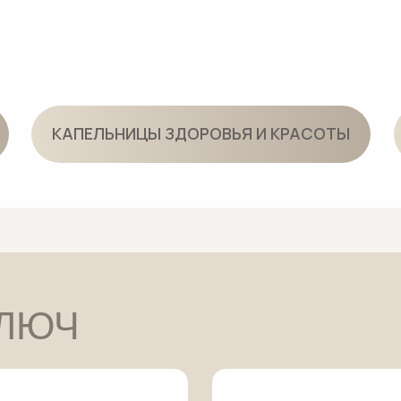
ЮЧ
ПАКЕТ
ПАКЕТ
ное омоложение»
«Анти-стресс»
вание морщин,
Подтяжка овала лица,
следов усталости
уплотнение кожи и борьба
щение свежего
с дряблостью
увшего вида
и «кортизоловым» лицом