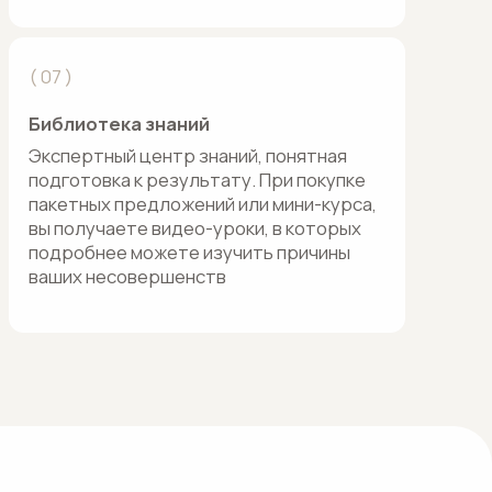
а к результату. При покупке
предложений или мини-курса,
ете видео-уроки, в которых
е можете изучить причины
совершенств