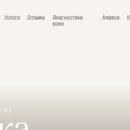
ги
Отзывы
Диагностика
Адреса
Контакты
ги
Отзывы
Диагностика
Адреса
Контакты
кожи
кожи