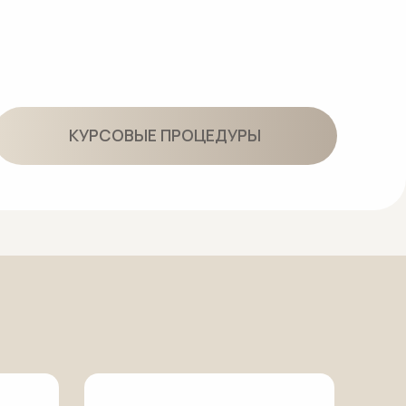
ПАКЕТ
«Анти-пигмент»
Удаление пигментации,
устранение сосудистой
сетки и создание эффекта
сияющей кожи