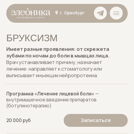
г. Оренбург
БРУКСИЗМ
Имеет разные проявления: от скрежета
зубами по ночам до боли в мышцах лица.
Врач устанавливает причину, назначает
лечение: направляет к стоматологу или
выписывает инъекции нейропротеина.
Программа «Лечение лицевой боли»
—
внутримышечное введение препаратов
(ботулинотерапию)
Записаться
20 000 руб
Приём врача-невролога
— осмотр, консультация,
постановка диагноза и назначения лечения
3 000 — 4 500 руб
Записаться
[ в зависимости от врача ]